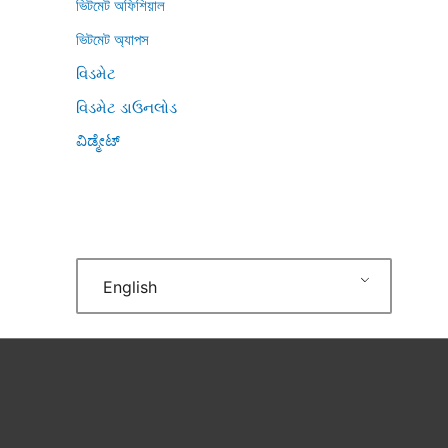
ভিটমেট অফিশিয়াল
ভিটমেট অ্যাপস
વિડમેટ
વિડમેટ ડાઉનલોડ
ವಿಡ್ಮೇಟ್
English