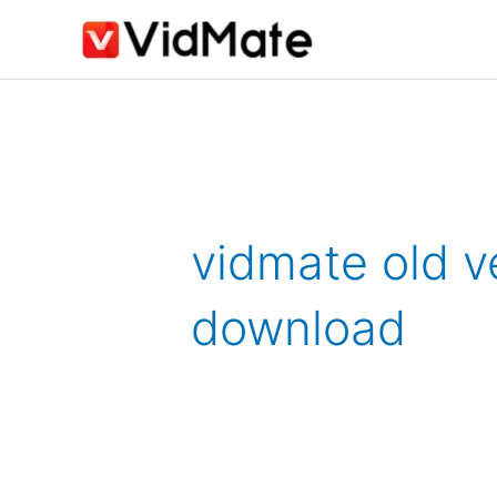
Skip
to
content
Search
for:
vidmate old v
download