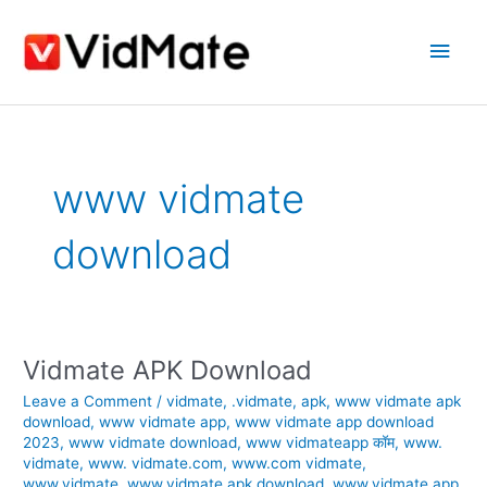
Skip
Main
to
content
Men
www vidmate
download
Vidmate APK Download
Vidmate
APK
Leave a Comment
/
vidmate
,
.vidmate
,
apk
,
www vidmate apk
Download
download
,
www vidmate app
,
www vidmate app download
2023
,
www vidmate download
,
www vidmateapp कॉम
,
www.
vidmate
,
www. vidmate.com
,
www.com vidmate
,
www.vidmate
,
www.vidmate apk download
,
www.vidmate app
,