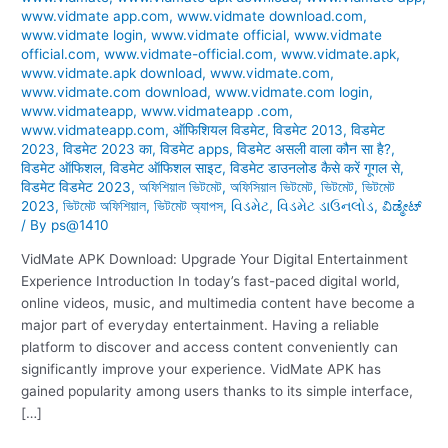
www.vidmate app.com
,
www.vidmate download.com
,
www.vidmate login
,
www.vidmate official
,
www.vidmate
official.com
,
www.vidmate-official.com
,
www.vidmate.apk
,
www.vidmate.apk download
,
www.vidmate.com
,
www.vidmate.com download
,
www.vidmate.com login
,
www.vidmateapp
,
www.vidmateapp .com
,
www.vidmateapp.com
,
ऑफिशियल विडमेट
,
विडमेट 2013
,
विडमेट
2023
,
विडमेट 2023 का
,
विडमेट apps
,
विडमेट असली वाला कौन सा है?
,
विडमेट ऑफिशल
,
विडमेट ऑफिशल साइट
,
विडमेट डाउनलोड कैसे करें गूगल से
,
विडमेट विडमेट 2023
,
অফিশিয়াল ভিটমেট
,
অফিসিয়াল ভিটমেট
,
ভিটমেট
,
ভিটমেট
2023
,
ভিটমেট অফিশিয়াল
,
ভিটমেট অ্যাপস
,
વિડમેટ
,
વિડમેટ ડાઉનલોડ
,
ವಿಡ್ಮೇಟ್
/ By
ps@1410
VidMate APK Download: Upgrade Your Digital Entertainment
Experience Introduction In today’s fast-paced digital world,
online videos, music, and multimedia content have become a
major part of everyday entertainment. Having a reliable
platform to discover and access content conveniently can
significantly improve your experience. VidMate APK has
gained popularity among users thanks to its simple interface,
[…]