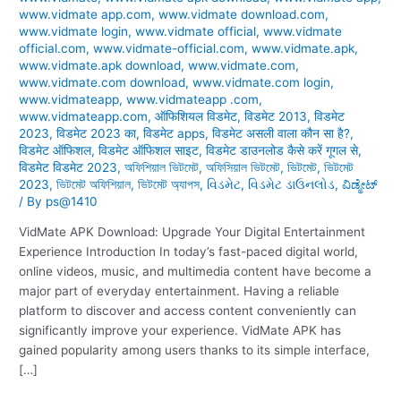
www.vidmate app.com
,
www.vidmate download.com
,
www.vidmate login
,
www.vidmate official
,
www.vidmate
official.com
,
www.vidmate-official.com
,
www.vidmate.apk
,
www.vidmate.apk download
,
www.vidmate.com
,
www.vidmate.com download
,
www.vidmate.com login
,
www.vidmateapp
,
www.vidmateapp .com
,
www.vidmateapp.com
,
ऑफिशियल विडमेट
,
विडमेट 2013
,
विडमेट
2023
,
विडमेट 2023 का
,
विडमेट apps
,
विडमेट असली वाला कौन सा है?
,
विडमेट ऑफिशल
,
विडमेट ऑफिशल साइट
,
विडमेट डाउनलोड कैसे करें गूगल से
,
विडमेट विडमेट 2023
,
অফিশিয়াল ভিটমেট
,
অফিসিয়াল ভিটমেট
,
ভিটমেট
,
ভিটমেট
2023
,
ভিটমেট অফিশিয়াল
,
ভিটমেট অ্যাপস
,
વિડમેટ
,
વિડમેટ ડાઉનલોડ
,
ವಿಡ್ಮೇಟ್
/ By
ps@1410
VidMate APK Download: Upgrade Your Digital Entertainment
Experience Introduction In today’s fast-paced digital world,
online videos, music, and multimedia content have become a
major part of everyday entertainment. Having a reliable
platform to discover and access content conveniently can
significantly improve your experience. VidMate APK has
gained popularity among users thanks to its simple interface,
[…]