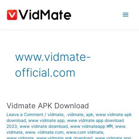
Skip
Main
to
content
Men
www.vidmate-
official.com
Vidmate APK Download
Vidmate
APK
Leave a Comment
/
vidmate
,
.vidmate
,
apk
,
www vidmate apk
Download
download
,
www vidmate app
,
www vidmate app download
2023
,
www vidmate download
,
www vidmateapp कॉम
,
www.
vidmate
,
www. vidmate.com
,
www.com vidmate
,
www.vidmate
,
www.vidmate apk download
,
www.vidmate app
,