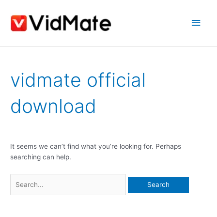
Skip
Main
to
content
Men
Search
vidmate official
for:
download
It seems we can’t find what you’re looking for. Perhaps
searching can help.