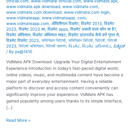
official.com
,
www.vidmate-official.com
,
www.vidmate.apk
,
www.vidmate.apk download
,
www.vidmate.com
,
www.vidmate.com download
,
www.vidmate.com login
,
www.vidmateapp
,
www.vidmateapp .com
,
www.vidmateapp.com
,
ऑफिशियल विडमेट
,
विडमेट 2013
,
विडमेट
2023
,
विडमेट 2023 का
,
विडमेट apps
,
विडमेट असली वाला कौन सा है?
,
विडमेट ऑफिशल
,
विडमेट ऑफिशल साइट
,
विडमेट डाउनलोड कैसे करें गूगल से
,
विडमेट विडमेट 2023
,
অফিশিয়াল ভিটমেট
,
অফিসিয়াল ভিটমেট
,
ভিটমেট
,
ভিটমেট
2023
,
ভিটমেট অফিশিয়াল
,
ভিটমেট অ্যাপস
,
વિડમેટ
,
વિડમેટ ડાઉનલોડ
,
ವಿಡ್ಮೇಟ್
/ By
ps@1410
VidMate APK Download: Upgrade Your Digital Entertainment
Experience Introduction In today’s fast-paced digital world,
online videos, music, and multimedia content have become a
major part of everyday entertainment. Having a reliable
platform to discover and access content conveniently can
significantly improve your experience. VidMate APK has
gained popularity among users thanks to its simple interface,
[…]
Read More »