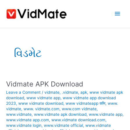
Skip
Main
to
content
Men
વિડમેટ
Vidmate APK Download
Vidmate
APK
Leave a Comment
/
vidmate
,
.vidmate
,
apk
,
www vidmate apk
Download
download
,
www vidmate app
,
www vidmate app download
2023
,
www vidmate download
,
www vidmateapp कॉम
,
www.
vidmate
,
www. vidmate.com
,
www.com vidmate
,
www.vidmate
,
www.vidmate apk download
,
www.vidmate app
,
www.vidmate app.com
,
www.vidmate download.com
,
www.vidmate login
,
www.vidmate official
,
www.vidmate