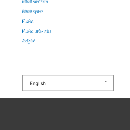
ভিটমেট অফিশিয়াল
ভিটমেট অ্যাপস
વિડમેટ
વિડમેટ ડાઉનલોડ
ವಿಡ್ಮೇಟ್
English