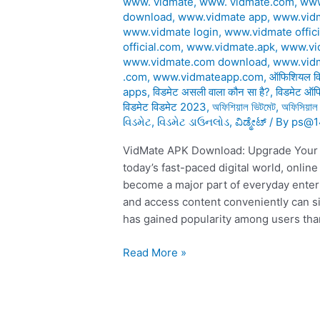
www. vidmate
,
www. vidmate.com
,
www
download
,
www.vidmate app
,
www.vid
www.vidmate login
,
www.vidmate offici
official.com
,
www.vidmate.apk
,
www.vi
www.vidmate.com download
,
www.vidm
.com
,
www.vidmateapp.com
,
ऑफिशियल वि
apps
,
विडमेट असली वाला कौन सा है?
,
विडमेट ऑ
विडमेट विडमेट 2023
,
অফিশিয়াল ভিটমেট
,
অফিসিয়াল
વિડમેટ
,
વિડમેટ ડાઉનલોડ
,
ವಿಡ್ಮೇಟ್
/ By
ps@1
VidMate APK Download: Upgrade Your Di
today’s fast-paced digital world, onlin
become a major part of everyday entert
and access content conveniently can s
has gained popularity among users thank
Read More »