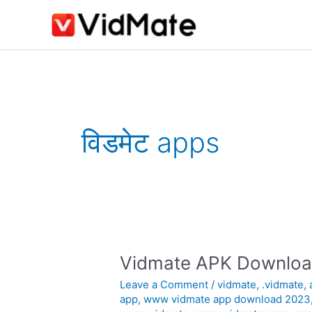
Skip
to
content
विडमेट apps
Vidmate APK Downlo
Vidmate
APK
Leave a Comment
/
vidmate
,
.vidmate
,
Download
app
,
www vidmate app download 2023