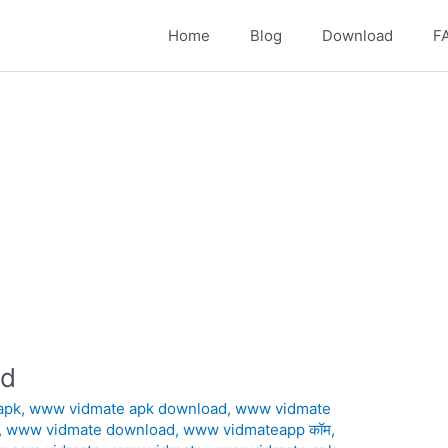
Home
Blog
Download
F
ad
apk
,
www vidmate apk download
,
www vidmate
,
www vidmate download
,
www vidmateapp कॉम
,