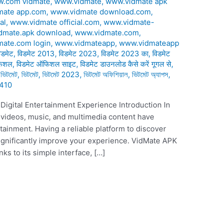
.com vidmate
,
www.vidmate
,
www.vidmate apk
mate app.com
,
www.vidmate download.com
,
al
,
www.vidmate official.com
,
www.vidmate-
dmate.apk download
,
www.vidmate.com
,
ate.com login
,
www.vidmateapp
,
www.vidmateapp
डमेट
,
विडमेट 2013
,
विडमेट 2023
,
विडमेट 2023 का
,
विडमेट
फिशल
,
विडमेट ऑफिशल साइट
,
विडमेट डाउनलोड कैसे करें गूगल से
,
 ভিটমেট
,
ভিটমেট
,
ভিটমেট 2023
,
ভিটমেট অফিশিয়াল
,
ভিটমেট অ্যাপস
,
410
gital Entertainment Experience Introduction In
e videos, music, and multimedia content have
ainment. Having a reliable platform to discover
ignificantly improve your experience. VidMate APK
s to its simple interface, […]