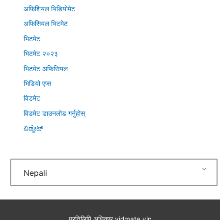
अफिशियल भिडियोमेट
अफिसियल भिटमेट
भिटमेट
भिटमेट २०२३
भिटमेट अफिसियल
भिडियो एप्स
विडमेट
विडमेट डाउनलोड गर्नुहोस्
ವಿಡ್ಮೇಟ್
Nepali
प्रतिलिपि अधिकार
vidmate.vin