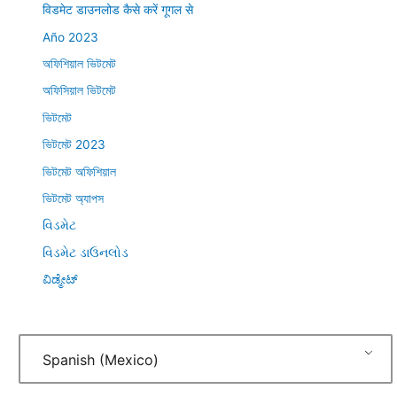
विडमेट डाउनलोड कैसे करें गूगल से
Año 2023
অফিশিয়াল ভিটমেট
অফিসিয়াল ভিটমেট
ভিটমেট
ভিটমেট 2023
ভিটমেট অফিশিয়াল
ভিটমেট অ্যাপস
વિડમેટ
વિડમેટ ડાઉનલોડ
ವಿಡ್ಮೇಟ್
Spanish (Mexico)