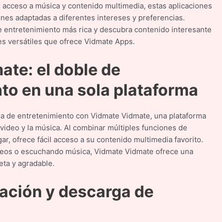
l acceso a música y contenido multimedia, estas aplicaciones
nes adaptadas a diferentes intereses y preferencias.
e entretenimiento más rica y descubra contenido interesante
nes versátiles que ofrece Vidmate Apps.
te: el doble de
to en una sola plataforma
a de entretenimiento con Vidmate Vidmate, una plataforma
video y la música. Al combinar múltiples funciones de
ar, ofrece fácil acceso a su contenido multimedia favorito.
ideos o escuchando música, Vidmate Vidmate ofrece una
ta y agradable.
lación y descarga de