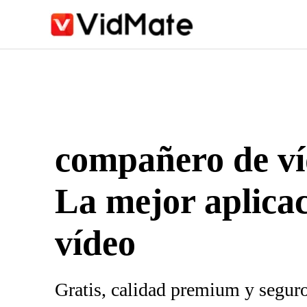
saltar
al
contenido
compañero de v
La mejor aplica
vídeo
Gratis, calidad premium y segur