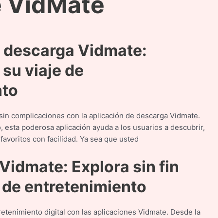
de VidMate
e descarga Vidmate:
 su viaje de
nto
in complicaciones con la aplicación de descarga Vidmate.
, esta poderosa aplicación ayuda a los usuarios a descubrir,
 favoritos con facilidad. Ya sea que usted
Vidmate: Explora sin fin
 de entretenimiento
enimiento digital con las aplicaciones Vidmate. Desde la