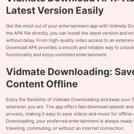
Latest Version Easily
Get the most out of your entertainment app with Vidmate 
the APK file directly, you can install the latest version and e
without delay. From high-quality video access to an extensiv
Download APK provides a smooth and reliable way to unlock
functionality and enjoy unlimited entertainment.
Vidmate Downloading: Sav
Content Offline
Enjoy the flexibility of Vidmate Downloading and keep your f
wherever you are. The app offers fast download speeds and
process, making it easy to save videos and music for offline
Downloading, your preferred entertainment is always ready 
traveling, commuting, or without an internet connection.