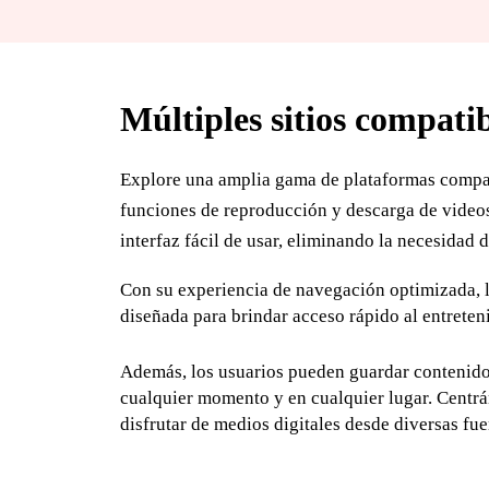
Múltiples sitios compati
Explore una amplia gama de plataformas compat
funciones de reproducción y descarga de videos 
interfaz fácil de usar, eliminando la necesidad 
Con su experiencia de navegación optimizada, l
diseñada para brindar acceso rápido al entreten
Además, los usuarios pueden guardar contenido d
cualquier momento y en cualquier lugar. Centrán
disfrutar de medios digitales desde diversas fue