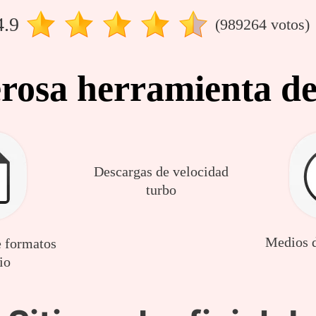
4.9
(989264 votos)
osa herramienta de
Descargas de velocidad
turbo
Medios 
e formatos
io