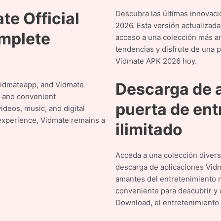
e Official
Descubra las últimas innovac
2026. Esta versión actualizad
mplete
acceso a una colección más a
tendencias y disfrute de una
Vidmate APK 2026 hoy.
Descarga de 
 Vidmateapp, and Vidmate
e and convenient
puerta de ent
deos, music, and digital
experience, Vidmate remains a
ilimitado
Acceda a una colección divers
descarga de aplicaciones Vidm
amantes del entretenimiento 
conveniente para descubrir y 
Download, el entretenimiento s