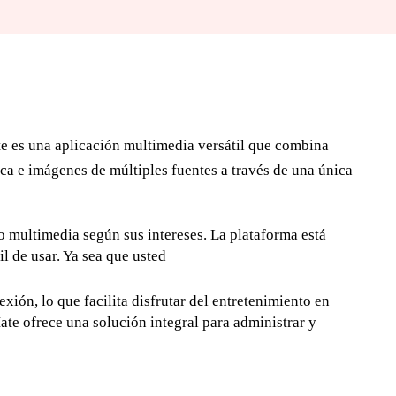
e es una aplicación multimedia versátil que combina
ca e imágenes de múltiples fuentes a través de una única
 multimedia según sus intereses. La plataforma está
l de usar. Ya sea que usted
ión, lo que facilita disfrutar del entretenimiento en
ate ofrece una solución integral para administrar y