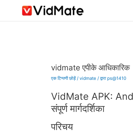
इसे
छोड़कर
सामग्री
पर
बढ़ने
के
Post
लिए
navigation
vidmate एपीके आधिकारिक
एक टिप्पणी छोड़ें
/
vidmate
/ द्वारा
ps@1410
VidMate APK: Andro
संपूर्ण मार्गदर्शिका
परिचय