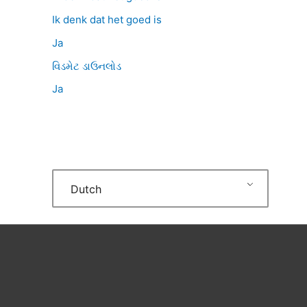
Ik denk dat het goed is
Ja
વિડમેટ ડાઉનલોડ
Ja
Dutch