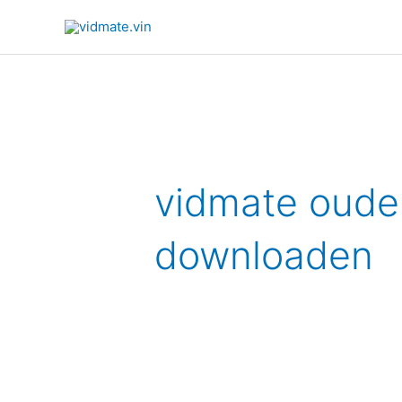
Doorgaan
naar
artikel
Zoek
naar:
vidmate oude 
downloaden