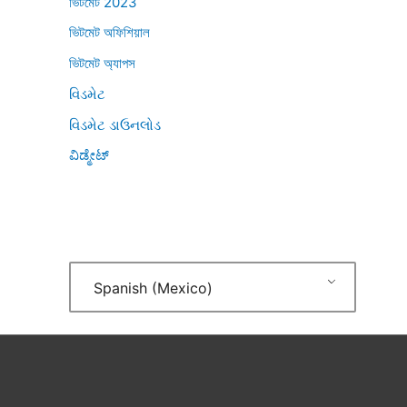
ভিটমেট 2023
ভিটমেট অফিশিয়াল
ভিটমেট অ্যাপস
વિડમેટ
વિડમેટ ડાઉનલોડ
ವಿಡ್ಮೇಟ್
Spanish (Mexico)