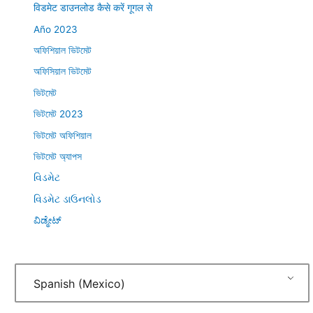
विडमेट डाउनलोड कैसे करें गूगल से
Año 2023
অফিশিয়াল ভিটমেট
অফিসিয়াল ভিটমেট
ভিটমেট
ভিটমেট 2023
ভিটমেট অফিশিয়াল
ভিটমেট অ্যাপস
વિડમેટ
વિડમેટ ડાઉનલોડ
ವಿಡ್ಮೇಟ್
Spanish (Mexico)